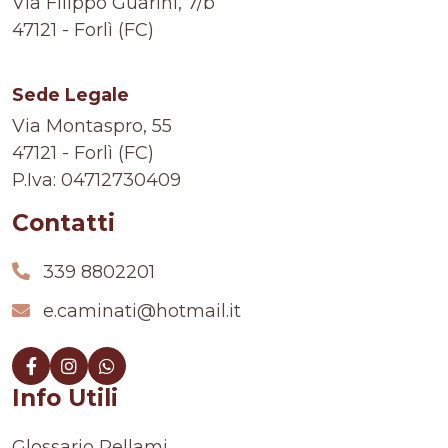
Via Filippo Guarini, 7/b
47121 - Forlì (FC)
Sede Legale
Via Montaspro, 55
47121 - Forlì (FC)
P.Iva: 04712730409
Contatti
339 8802201
e.caminati@hotmail.it
Info Utili
Glossario Pellami